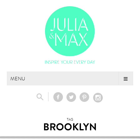
Skip
MENU
to
content
TAG
BROOKLYN