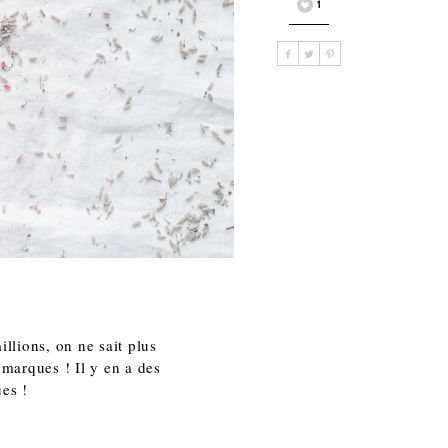
1
!
illions, on ne sait plus
s marques ! Il y en a des
ues !