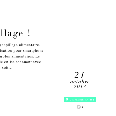
llage !
gaspillage alimentaire.
lication pour smartphone
urplus alimentaires. Le
ède en les scannant avec
e soit…
21
octobre
2013
0
COMMENTAIRE
3