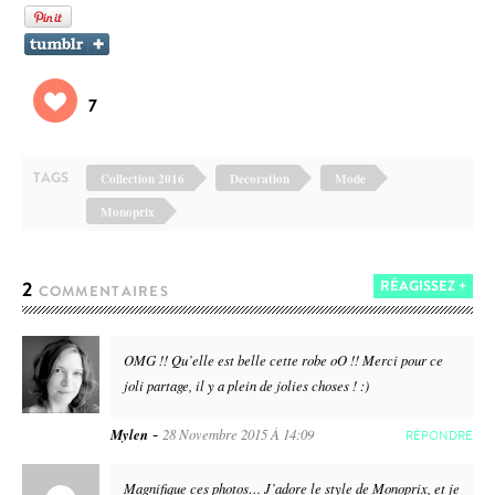
7
TAGS
Collection 2016
Decoration
Mode
Monoprix
2
RÉAGISSEZ +
COMMENTAIRES
OMG !! Qu’elle est belle cette robe oO !! Merci pour ce
joli partage, il y a plein de jolies choses ! :)
-
Mylen
28 Novembre 2015 À 14:09
RÉPONDRE
Magnifique ces photos… J’adore le style de Monoprix, et je