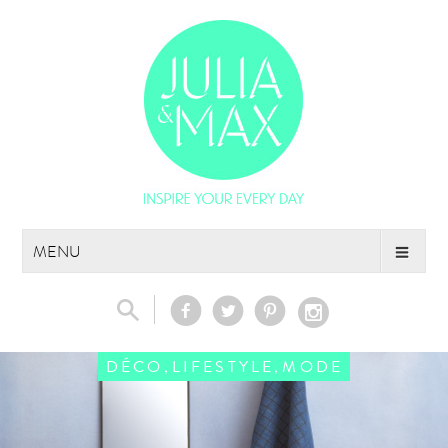
Skip
MENU
to
content
,
,
DÉCO
LIFESTYLE
MODE