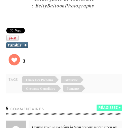
:
BellyBalloonPhotography
3
TAGS
Choix Des Prénoms
Grossesse
Grossesse Gemellaire
Jumeaux
5
RÉAGISSEZ +
COMMENTAIRES
Comme vous, je suis dans la team prénom secret. C’est un