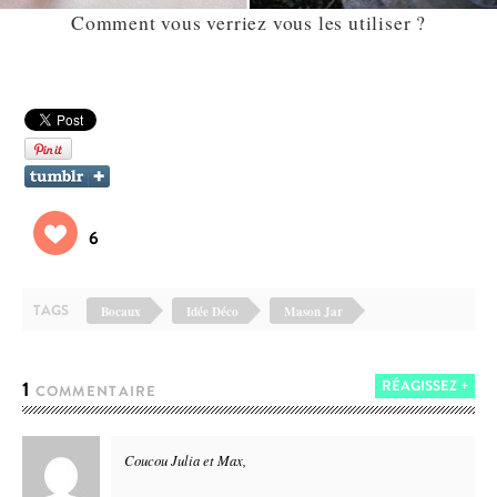
Comment vous verriez vous les utiliser ?
6
TAGS
Bocaux
Idée Déco
Mason Jar
1
RÉAGISSEZ +
COMMENTAIRE
Coucou Julia et Max,