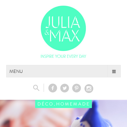
Skip
MENU
to
content
,
DÉCO
HOMEMADE