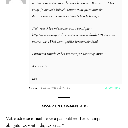
Bravo pour votre superbe article sur les Mason Jar ! Du
coup, je me suis laissée tenter pour présenter de
délicieuses citronnade cet été (chaud chaud) !
J’ai trouvé les miens sur cette boutique :
http://www.maspatule.com/verre-a-cocktail/5783-verre-
mason-jar-450ml-avec-paille-homemade.html
Livraison rapide et les masons jar sont trop mimi !
A très vite !
Léa
-
Léa
1 Juillet 2015 À 22:19
RÉPONDRE
LAISSER UN COMMENTAIRE
Votre adresse e-mail ne sera pas publiée.
Les champs
obligatoires sont indiqués avec
*