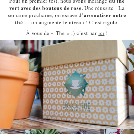
du thé
Pour un premier test, nous avons mélangé
vert avec des boutons de rose
. Une réussite ! La
aromatiser notre
semaine prochaine, on essaye d’
thé
… on augmente le niveau ! C’est rigolo.
À vous de « Thé » ;) c’est par
ici
!