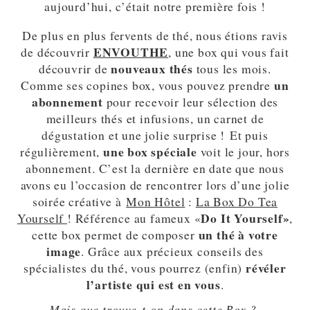
aujourd’hui, c’était notre première fois !
De plus en plus fervents de thé, nous étions ravis
ENVOUTHE
de découvrir
, une box qui vous fait
nouveaux thés
découvrir de
tous les mois.
un
Comme ses copines box, vous pouvez prendre
abonnement
pour recevoir leur sélection des
meilleurs thés et infusions, un carnet de
dégustation et une jolie surprise ! Et puis
une box spéciale
régulièrement,
voit le jour, hors
abonnement. C’est la dernière en date que nous
avons eu l’occasion de rencontrer lors d’une jolie
soirée créative à
Mon Hôtel
:
La Box Do Tea
Do It Yourself»
Yourself
! Référence au fameux «
,
un thé à votre
cette box permet de composer
image
. Grâce aux précieux conseils des
révéler
spécialistes du thé, vous pourrez (enfin)
l’artiste qui est en vous
.
Mais que trouve-t-on dans cette Box ?